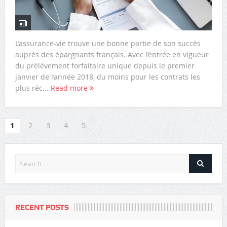
L’assurance-vie trouve une bonne partie de son succès
auprès des épargnants français. Avec l’entrée en vigueur
du prélèvement forfaitaire unique depuis le premier
janvier de l’année 2018, du moins pour les contrats les
plus réc...
Read more
1
2
3
4
5
RECENT POSTS