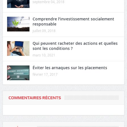
septembre 04, 2018
Comprendre l’investissement socialement
responsable
juillet 09, 2018
Qui peuvent racheter des actions et quelles
sont les conditions ?
mars 10, 2021
Éviter les arnaques sur les placements
février 17, 2017
COMMENTAIRES RÉCENTS