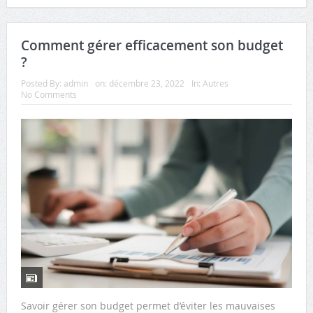
Comment gérer efficacement son budget
?
Posted By:
admin
on:
décembre 23, 2022
In:
Autres
No Comments
Savoir gérer son budget permet d’éviter les mauvaises