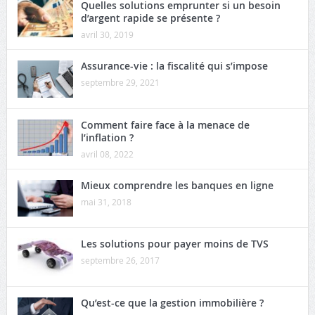
Quelles solutions emprunter si un besoin
d’argent rapide se présente ?
avril 30, 2019
Assurance-vie : la fiscalité qui s’impose
septembre 29, 2021
Comment faire face à la menace de
l’inflation ?
avril 08, 2022
Mieux comprendre les banques en ligne
mai 31, 2018
Les solutions pour payer moins de TVS
septembre 26, 2017
Qu’est-ce que la gestion immobilière ?