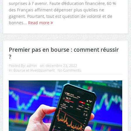
surprises à l’ avenir. Faute d’éducation financière, 60 %
des Français affirment dépenser plus qu’elles ne
gagnent. Pourtant, tout est question de volonté et de
bonnes...
Read more
Premier pas en bourse : comment réussir
?
Posted By:
admin
on:
décembre 23, 2022
In:
Bourse et Investissement
No Comments