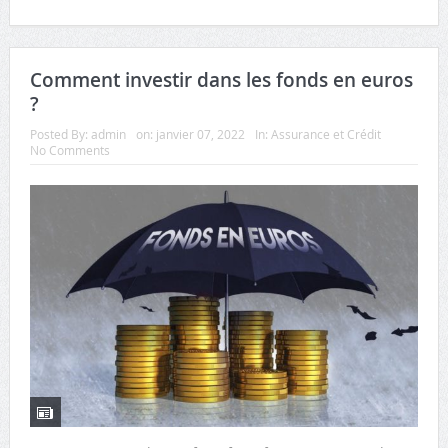
Comment investir dans les fonds en euros
?
Posted By:
admin
on:
janvier 07, 2022
In:
Assurance et Crédit
No Comments