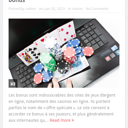
bonus
Posted By:
admin
on:
juin 20, 2023
In:
Autres
No Comments
Les bonus sont indissociables des sites de jeux d’argent
en ligne, notamment des casinos en ligne. Ils portent
parfois le nom de « offre spéciale ». Le site consent à
accorder ce bonus à ses joueurs, et plus généralement
aux internautes qu...
Read more