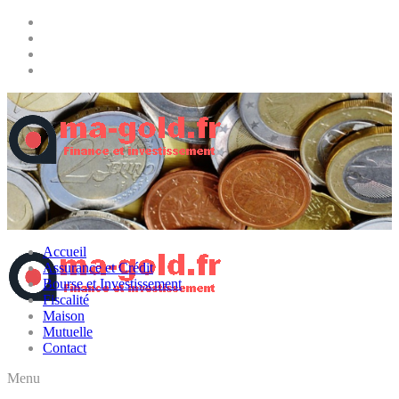
Accueil
Assurance et Crédit
Bourse et Investissement
Fiscalité
Maison
Mutuelle
Contact
Menu