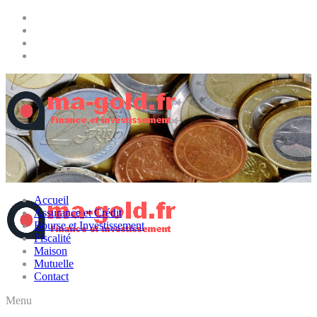
Accueil
Assurance et Crédit
Bourse et Investissement
Fiscalité
Maison
Mutuelle
Contact
Menu