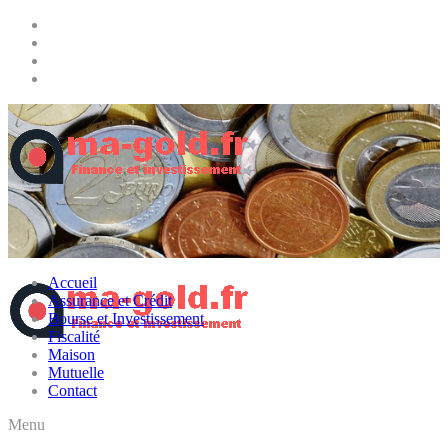
Accueil
Assurance et Crédit
Bourse et Investissement
Fiscalité
Maison
Mutuelle
Contact
Menu